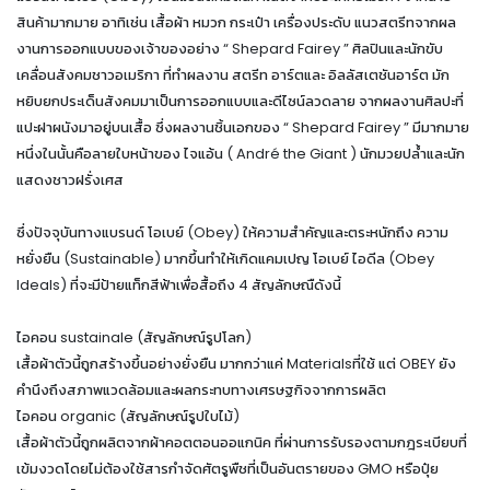
สินค้ามากมาย อาทิเช่น เสื้อผ้า หมวก กระเป๋า เครื่องประดับ แนวสตรีทจากผล
งานการออกแบบของเจ้าของอย่าง “ Shepard Fairey ” ศิลปินและนักขับ
เคลื่อนสังคมชาวอเมริกา ที่ทำผลงาน สตรีท อาร์ตและ อิลลัสเตชันอาร์ต มัก
หยิบยกประเด็นสังคมมาเป็นการออกแบบและดีไซน์ลวดลาย จากผลงานศิลปะที่
แปะฝาผนังมาอยู่บนเสื้อ ซึ่งผลงานชิ้นเอกของ “ Shepard Fairey ” มีมากมาย
หนึ่งในนั้นคือลายใบหน้าของ ไจแอ้น ( André the Giant ) นักมวยปล้ำและนัก
แสดงชาวฝรั่งเศส
ซึ่งปัจจุบันทางแบรนด์ โอเบย์ (Obey) ให้ความสำคัญและตระหนักถึง ความ
หยั่งยืน (Sustainable) มากขึ้นทำให้เกิดแคมเปญ โอเบย์ ไอดีล (Obey
Ideals) ที่จะมีป้ายแท็กสีฟ้าเพื่อสื้อถึง 4 สัญลักษณืดังนี้
ไอคอน sustainale (สัญลักษณ์รูปโลก)
เสื้อผ้าตัวนี้ถูกสร้างขึ้นอย่างยั่งยืน มากกว่าแค่ Materialsที่ใช้ แต่ OBEY ยัง
คำนึงถึงสภาพแวดล้อมและผลกระทบทางเศรษฐกิจจากการผลิต
ไอคอน organic (สัญลักษณ์รูปใบไม้)
เสื้อผ้าตัวนี้ถูกผลิตจากผ้าคอตตอนออแกนิค ที่ผ่านการรับรองตามกฎระเบียบที่
เข้มงวดโดยไม่ต้องใช้สารกำจัดศัตรูพืชที่เป็นอันตรายของ GMO หรือปุ๋ย