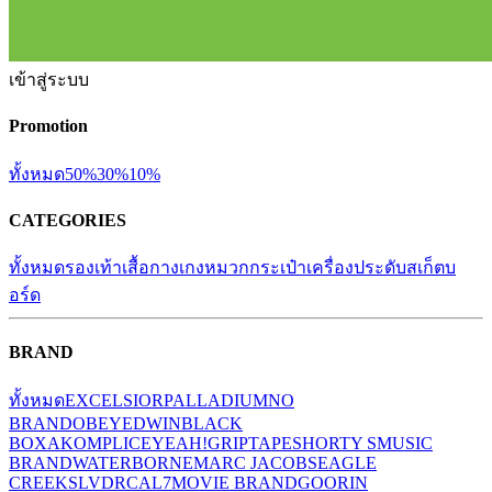
เข้าสู่ระบบ
Promotion
ทั้งหมด
50%
30%
10%
CATEGORIES
ทั้งหมด
รองเท้า
เสื้อ
กางเกง
หมวก
กระเป๋า
เครื่องประดับ
สเก็ตบ
อร์ด
BRAND
ทั้งหมด
EXCELSIOR
PALLADIUM
NO
BRAND
OBEY
EDWIN
BLACK
BOX
AKOMPLICE
YEAH!
GRIPTAPE
SHORTY S
MUSIC
BRAND
WATERBORNE
MARC JACOBS
EAGLE
CREEK
SLVDR
CAL7
MOVIE BRAND
GOORIN