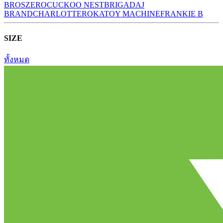
BROS
ZERO
CUCKOO NEST
BRIGADA
J
BRAND
CHARLOTTE
ROKA
TOY MACHINE
FRANKIE B
SIZE
ทั้งหมด