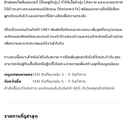
ฝ้ายผสมโพลีเอสเตอร์ (ขึ้นอยู่กับรุ่น) ทำให้เนื้อผ้านุ่ม ใส่สบาย และระบายอากาศ
ได้ดี ทรงกางเกงออกแบบให้หลวม (Relaxed Fit) พร้อมเอวยางยืดที่มีเชือก
ผูกปรับระดับได้ และปลายขาที่มียางยืดเพื่อความกระชับ
ดีไซน์โดดเด่นด้วยโลโก้ OBEY พิมพ์หรือปักบนขากางเกง เพิ่มลุคที่สะดุดตาและ
สะท้อนเอกลักษณ์ของแบรนด์ กระเป๋าข้างสองข้างและกระเป๋าหลังหนึ่งข้างช่วย
เพิ่มความสะดวกสบายและใช้งานได้จริง
กางเกงนี้เหมาะสำหรับใส่ในวันสบาย ๆ หรือเพิ่มลุคสตรีทในชีวิตประจำวัน คุณ
สามารถจับคู่กับเสื้อยืดหรือฮู้ดดี้ได้อย่างง่ายดายเพื่อสร้างลุคที่สมบูรณ์แบบ
กรุงเทพมหานคร
EMS ถึงที่หมายใน 3 - 6 วันทำการ
จังหวัดอื่น
EMS ถึงที่หมายใน 5 - 11 วันทำการ
คำสั่งซื้อจะดำเนินการ และส่งมอบในวันจันทร์-ศุกร์ เว้นวันหยุดนักขัตฤกษ์
รายการที่ดูล่าสุด