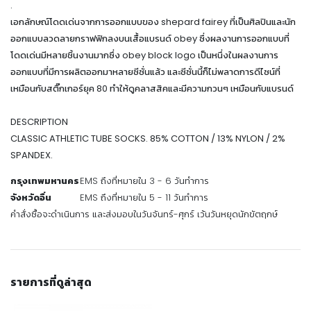
.
เอกลักษณ์โดดเด่นจากการออกแบบของ shepard fairey ที่เป็นศิลปินและนัก
ออกแบบลวดลายกราฟฟิกลงบนเสื้อแบรนด์ obey ซึ่งผลงานการออกแบบที่
โดดเด่นมีหลายชิ้นงานมากซึ่ง obey block logo เป็นหนึ่งในผลงานการ
ออกแบบที่มีการผลิตออกมาหลายซีซั่นแล้ว และซีซั่นนี้ก็ไม่พลาดการดีไซน์ที่
เหมือนกับสติ๊กเกอร์ยุค 80 ทำให้ดูคลาสสิคและมีความกวนๆ เหมือนกับแบรนด์
DESCRIPTION
CLASSIC ATHLETIC TUBE SOCKS. 85% COTTON / 13% NYLON / 2%
SPANDEX.
กรุงเทพมหานคร
EMS ถึงที่หมายใน 3 - 6 วันทำการ
จังหวัดอื่น
EMS ถึงที่หมายใน 5 - 11 วันทำการ
คำสั่งซื้อจะดำเนินการ และส่งมอบในวันจันทร์-ศุกร์ เว้นวันหยุดนักขัตฤกษ์
รายการที่ดูล่าสุด