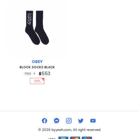
OBEY
BLOCK SOCKS BLACK
฿553
790
30%
© 2026 byyeah.com, All right reserved