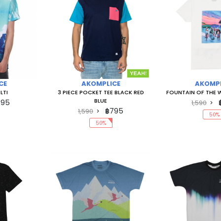
CE
AKOMPLICE
AKOMPL
LTI
3 PIECE POCKET TEE BLACK RED
FOUNTAIN OF THE 
BLUE
795
1,590
฿795
1,590
50%
50%