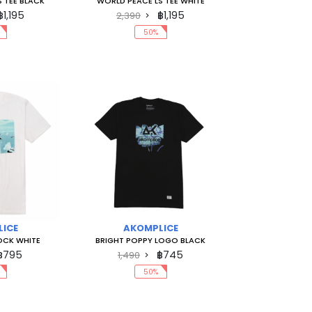
 TEE BLACK
WORLD PEACE LS TEE WHITE
฿1,195
฿1,195
2,390
50%
ICE
AKOMPLICE
OCK WHITE
BRIGHT POPPY LOGO BLACK
฿795
฿745
1,490
50%