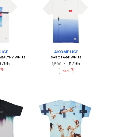
ICE
AKOMPLICE
WEALTHY WHITE
SABOTAGE WHITE
฿795
฿795
1,590
50%