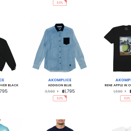
50%
CE
AKOMPLICE
AKOMPL
OVER BLACK
ADDISON BLUE
RENE APPLE W.O
,795
฿1,795
3,590
1,590
50%
50%