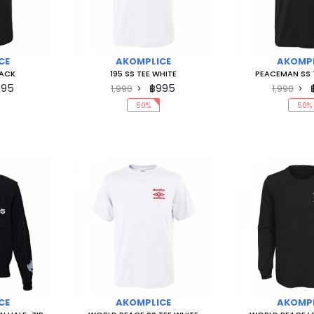
CE
AKOMPLICE
AKOMPL
LACK
195 SS TEE WHITE
PEACEMAN SS 
995
฿995
1,990
1,990
50%
50%
CE
AKOMPLICE
AKOMPL