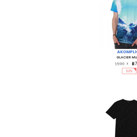
AKOMPLI
GLACIER MU
฿
1,590
50%