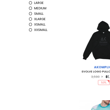
LARGE
MEDIUM
SMALL
XLARGE
XSMALL
XXSMALL
AKOMPLI
EVOLVE LOGO PULL
฿1
3,590
50%