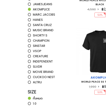
WORLD PEACE NYLO
JAMESJEANS
BLACK
฿2
4,590
AKOMPLICE
MARC JACOBS
50%
HANES
SANTA CRUZ
MUSIC BRAND
SHORTY S
CHAMPION
SINSTAR
VSOP
CREATURE
INDEPENDENT
SLVDR
MOVIE BRAND
CUCKOO NEST
AKOMPLI
WORLD PEACE SS 
ALTRU
฿
1,990
SIZE
50%
ทั้งหมด
1.0