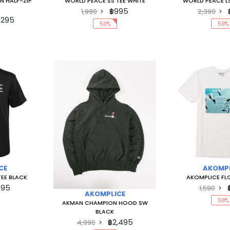
N HALF-ZIP
WORLD PEACE SS TEE WHITE
WORLD PEACE LS
฿995
1,990
2,390
,295
50%
50%
CE
AKOMPL
TEE BLACK
AKOMPLICE FL
995
1,590
AKOMPLICE
50%
AKMAN CHAMPION HOOD SW
BLACK
฿2,495
4,990