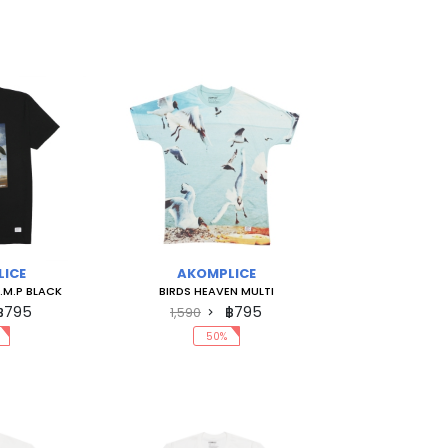
ICE
AKOMPLICE
.M.P BLACK
BIRDS HEAVEN MULTI
฿795
฿795
1,590
50%